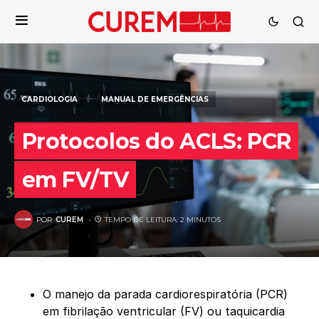
CARDIOLOGIA
MANUAL DE EMERGÊNCIAS
Protocolos do ACLS: PCR
em FV/TV
POR
CUREM
TEMPO DE LEITURA: 2 MINUTOS
O manejo da parada cardiorespiratória (PCR)
em fibrilação ventricular (FV) ou taquicardia