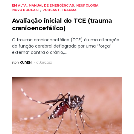
EM ALTA
MANUAL DE EMERGÊNCIAS
NEUROLOGIA
NOVO PODCAST
PODCAST
TRAUMA
Avaliação inicial do TCE (trauma
cranioencefálico)
O trauma cranioencefálico (TCE) é uma alteração
da função cerebral deflagrada por uma “força”
externa” contra o crânio,…
POR
CUREM
01/09/2023