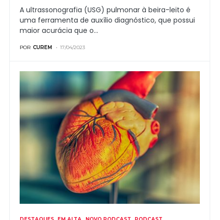
A ultrassonografia (USG) pulmonar à beira-leito é
uma ferramenta de auxílio diagnóstico, que possui
maior acurácia que o…
POR
CUREM
17/04/2023
DESTAQUES
EM ALTA
NOVO PODCAST
PODCAST