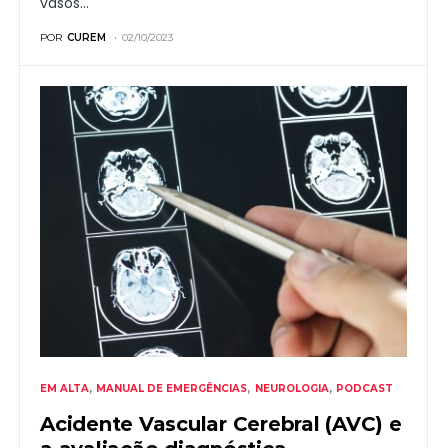
vasos…
POR
CUREM
02/10/2023
EM ALTA
MANUAL DE EMERGÊNCIAS
NEUROLOGIA
PODCAST
Acidente Vascular Cerebral (AVC) e